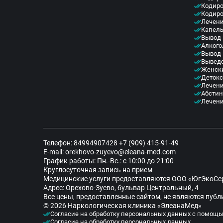
Кодиро
Кодиро
Лечени
Капель
Вывод 
Алкого
Вывод 
Выведе
Женск
Детокс
Лечени
Абсти
Лечени
Телефон:
84994907428
+7 (909) 415-91-49
E-mail:
orekhovo-zuyevo@eleana-med.com
График работы: Пн.-Вс.: с 10:00 до 21:00
Круглосуточная запись на прием
Медицинские услуги предоставляются ООО «ЮгЭкоСе
Адрес: Орехово-Зуево, бульвар Центральный, 4
Все цены, предоставленные сайтом, не являются пуб
© 2026 Наркологическая клиника «ЭлеанаМед»
Согласие на обработку персональных данных с помощь
Согласие на обработку персональных данных