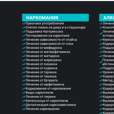
НАРКОМАНИЯ
АЛК
Признаки употребления
Лечени
Снятие ломки на дому и в стационаре
Ксенот
Подшивка Налтрексона
Лечени
Тестирование на наркотики
иглоу
Лечение зависимости от спайса
Мужско
Лечение зависимости от соли
Кодиро
Лечение от мефедрона
Подшив
Лечение от метамфетамина
Лечени
Лечение от метадона
Лечени
Лечение от марихуаны
Плазма
Лечение от кокаина
абстин
Лечение от кодеина
Подрос
Лечение от героина
Хронич
Лечение от гашиша
Кодиро
Лечение от бутирата
Метод
Лечение от амфетамина
Лазерн
Кодирование от наркомании
Кодиро
Виды наркотиков
Вшива
Лечение от лирики
Кодиро
Капельница от наркотиков
Вшива
Детоксикация наркозависимых
Кодиро
Лечение наркомании
Кодиро
Кодиро