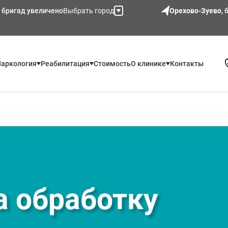
 бригад увеличено
Выбрать город
Орехово-Зуево
,
аркология
Реабилитация
Стоимость
О клинике
Контакты
а обработку