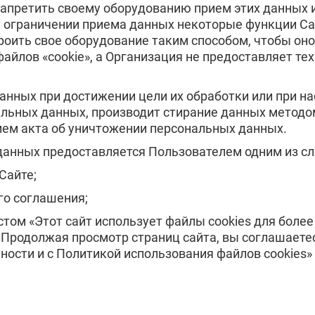
запретить своему оборудованию прием этих данных и
Бронницы
Рошаль
и ограничении приема данных некоторые функции Са
Зарайск
Куровское
роить свое оборудование таким способом, чтобы он
Черноголовка
Талдом
йлов «cookie», а Организация не предоставляет те
Краснозаводск
Яхрома
Высоковск
Дрезна
анных при достижении цели их обработки или при на
альных данных, производит стирание данных методо
нием акта об уничтожении персональных данных.
 данных предоставляется Пользователем одним из с
Сайте;
го соглашения;
кстом «Этот сайт использует файлы cookies для боле
 Продолжая просмотр страниц сайта, вы соглашаете
ости и с Политикой использования файлов cookies» н