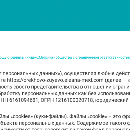
мощью сервиса «Яндекс.Метрика» общества с ограниченной ответственность
кт персональных данных»), осуществляя любые дейст
те https://orekhovo-zuyevo.eleana-med.com (далее —
ность своего представительства в отношении огран
бработку персональных данных как без использовани
 6161094681, ОГРН 1216100020718, юридический адре
ВЫБРАТЬ ГОРОД
лы «cookies» (куки-файлы). Файлы «cookie» – это 
убъекта персональных данных. Содержимое такого фа
висимости от того, содержит ли такой файл персон