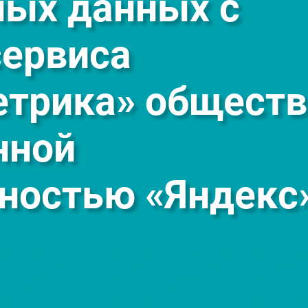
ных данных с
ервиса
етрика» обществ
нной
ностью «Яндекс