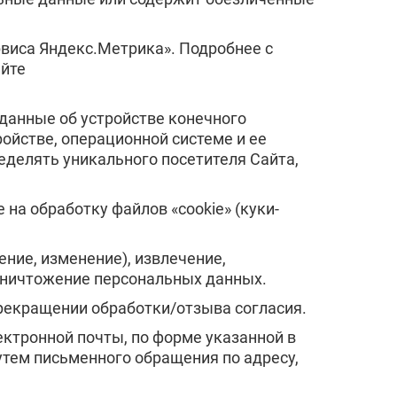
о
рвиса Яндекс.Метрика». Подробнее с
айте
данные об устройстве конечного
ск
ройстве, операционной системе и ее
еделять уникального посетителя Сайта,
ль
 на обработку файлов «cookie» (куки-
ение, изменение), извлечение,
рск
 уничтожение персональных данных.
прекращении обработки/отзыва согласия.
ектронной почты, по форме указанной в
утем письменного обращения по адресу,
к