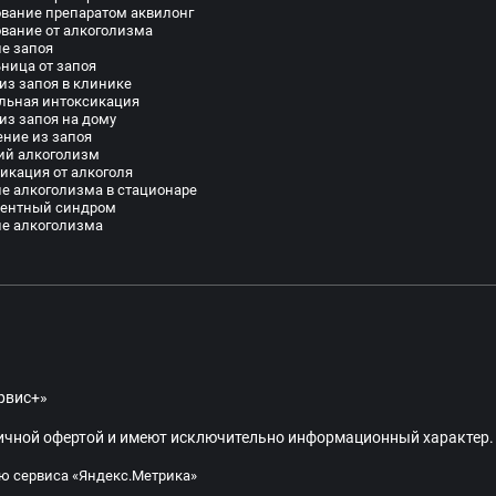
вание препаратом аквилонг
вание от алкоголизма
е запоя
ница от запоя
из запоя в клинике
льная интоксикация
из запоя на дому
ние из запоя
ий алкоголизм
икация от алкоголя
е алкоголизма в стационаре
нентный синдром
е алкоголизма
рвис+»
личной офертой и имеют исключительно информационный характер.
ю сервиса «Яндекс.Метрика»