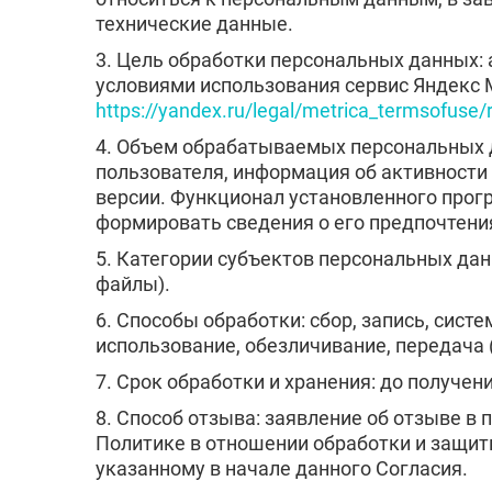
технические данные.
Москва
Воскресенск
3. Цель обработки персональных данных:
Дубна
условиями использования сервис Яндекс 
Ивантеевка
https://yandex.ru/legal/metrica_termsofuse/
Красногорск
4. Объем обрабатываемых персональных д
Люберцы
пользователя, информация об активности н
Ногинск
версии. Функционал установленного прог
Пушкино
формировать сведения о его предпочтения
Сергиев Посад
Чехов
5. Категории субъектов персональных данн
Котельники
файлы).
Павловский Посад
6. Способы обработки: сбор, запись, сист
Фрязино
использование, обезличивание, передача 
Краснознаменск
Звенигород
7. Срок обработки и хранения: до получе
Истра
8. Способ отзыва: заявление об отзыве в
Дедовск
Политике в отношении обработки и защи
Лосино-Петровски
указанному в начале данного Согласия.
Озёры