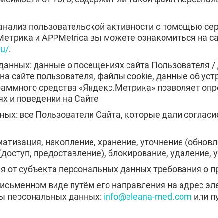
Видное
Балашиха
Долгопрудный
Домодедов
 анализ пользовательской активности с помощью се
Егорьевск
Жуковский
Метрика и APPMetrica вы можете ознакомиться на с
ЗАДАТЬ ВОПРОС
Клин
Коломна
ru/
.
Королёв
Лобня
ЗАПОЛНИТЕ ФОРМУ
анных: данные о посещениях сайта Пользователя / 
Мытищи
Наро-Фомин
ВЫЗВАТЬ ВРАЧА
а сайте пользователя, файлы cookie, данные об уст
Одинцово
Подольск
Заполните форму ниже, мы вам перезвоним
раммного средства «Яндекс.Метрика» позволяет опр
Раменское
Реутов
х и поведении на Сайте
Серпухов
Химки
Щёлково
Электроста
ых: все Пользователи Сайта, которые дали согласие
Электроугли
Лыткарино
Ступино
Дмитров
ематизация, накопление, хранение, уточнение (обновл
Дзержинский
Солнечного
(доступ, предоставление), блокирование, удаление,
Кашира
Апрелевка
Отправить
Отправить
Протвино
Шатура
ния от субъекта персональных данных требования о 
Оставляя заявку Вы соглашаетесь с
политикой
Ликино-Дулёво
Можайск
Оставляя заявку Вы соглашаетесь с
политикой
конфиденциальности
 письменном виде путём его направления на адрес эл
Отправить
конфиденциальности
Электрогорск
Луховицы
ты персональных данных:
info@eleana-med.com
или п
й
Красноармейск
Волоколамс
Оставляя заявку Вы соглашаетесь с
политикой
Старая Купавна
Кубинка
конфиденциальности