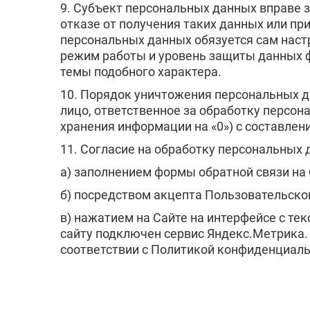
9. Субъект персональных данных вправе 
Голицыно
отказе от получения таких данных или пр
Хотьково
персональных данных обязуется сам наст
Пущино
режим работы и уровень защиты данных фа
Руза
темы подобного характера.
Белоозёрский
Пересвет
10. Порядок уничтожения персональных д
лицо, ответственное за обработку персон
хранения информации на «0») с составле
11. Согласие на обработку персональных
а) заполнением формы обратной связи на 
б) посредством акцепта Пользовательско
в) нажатием на Сайте на интерфейсе с те
сайту подключен сервис Яндекс.Метрика.
соответствии с Политикой конфиденциальн