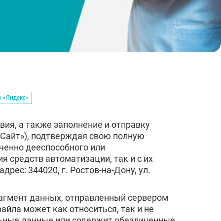
ю «Яндекс»
вия, а также заполнение и отправку
 «Сайт»), подтверждая свою полную
иченно дееспособного или
я средств автоматизации, так и с их
с: 344020, г. Ростов-на-Дону, ул.
фрагмент данных, отправленный сервером
йла может как относиться, так и не
альные данные или содержит обезличенные