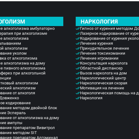
ОГОЛИЗМ
НАРКОЛОГИЯ
е алкоголизма амбулаторно
Гипноз от курения методом Д
ерапия при алкоголизме
Лазерное кодирование от кур
е алкоголизма
Кодирование от курения укол
калыванием
Лечение курения
й алкоголизм
Принудительное лечение
вание уколом
Лечение токсикомании
ка от алкоголизма
Лечение игромании
е алкоголизма на дому
Консультация нарколога
е пивного алкоголизма
Областной диспансер
ферез при алкогольной
Вызов нарколога на дом
енции
Наркологический центр
тковый алкоголизм
Наркологическая скорая
еский алкоголизм
Мотивация на лечение
вание от алкоголя
Наркологическая помощь на 
 Довженко
Наркология
ое кодирование
вание методом двойной блок
ние Эспераль
вание от алкоголизма на дому
ние ампулы
вание препаратом Вивитрол
вание методом SIT
вание препаратом Алгоминал